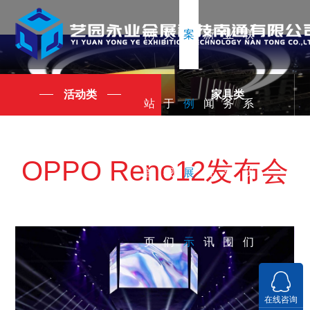
网
关
案
新
业
联
活动类
家具类
站
于
例
闻
务
系
OPPO Reno12发布会
首
我
展
资
范
我
页
们
示
讯
围
们
在线咨询