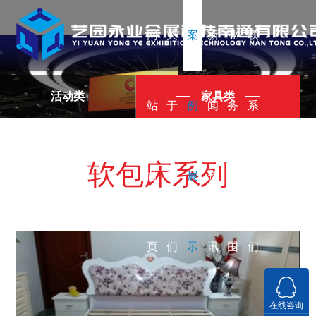
网
关
案
新
业
联
活动类
家具类
站
于
例
闻
务
系
软包床系列
首
我
展
资
范
我
页
们
示
讯
围
们
在线咨询