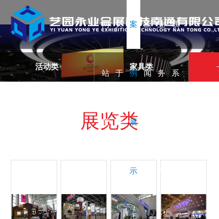
网
关
案
新
业
联
活动类
家具类
站
于
例
闻
务
系
展览类
首
我
展
资
范
我
页
们
示
讯
围
们